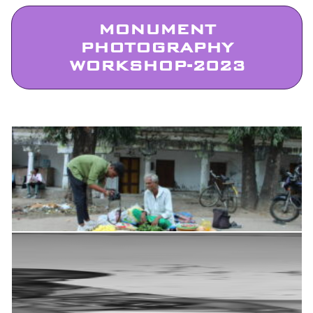
MONUMENT
PHOTOGRAPHY
WORKSHOP-2023
‎ ‎ ‎ ‎ ‎ ‎ ‎ ‎ ‎ ‎ ‎ ‎ ‎ ‎ ‎ ‎ ‎ ‎ ‎ ‎ ‎ ‎ ‎ ‎ ‎ ‎ ‎ ‎ ‎ ‎ ‎ ‎ ‎ ‎ ‎ ‎ ‎ ‎ ‎ ‎ ‎ ‎ ‎ ‎ ‎ ‎ ‎ ‎ ‎ ‎ ‎ ‎ ‎ ‎ ‎ ‎ ‎ ‎ ‎ ‎ ‎ ‎ ‎ ‎ ‎ ‎